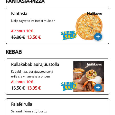
FANTASIA-PIZZA
Fantasia
Neljä täytettä valintasi mukaan
Alennus 10%
15.00 €
13.50 €
KEBAB
Rullakebab aurajuustolla
Kebablihaa, aurajuustoa sekä
erilaisia vihanneksia ohuen
leipärullan sisällä.
Alennus 10%
15.50 €
13.95 €
Falafelrulla
Salaatti, Tomaatti, Juusto,