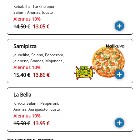
Kebabliha, Turkinpippuri,
Salami, Ananas, Juusto
Alennus 10%
14.50 €
13.05 €
Samipizza
Jauheliha, Salami, Pepperoni,
Jalapeno, Ananas, Majoneesi,
Juusto
Alennus 10%
15.40 €
13.86 €
La Bella
Kinkku, Salami, Pepperoni,
Ananas, Aurajuusto, Juusto
Alennus 10%
15.50 €
13.95 €