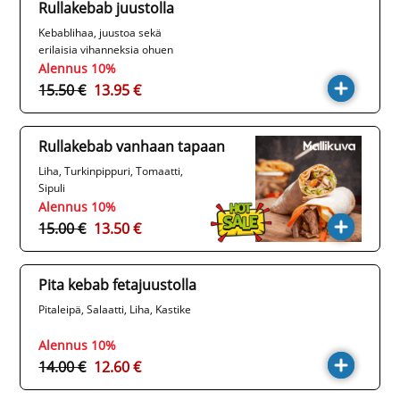
Rullakebab juustolla
Kebablihaa, juustoa sekä
erilaisia vihanneksia ohuen
leipärullan sisällä.
Alennus 10%
15.50 €
13.95 €
Rullakebab vanhaan tapaan
Liha, Turkinpippuri, Tomaatti,
Sipuli
Alennus 10%
15.00 €
13.50 €
Pita kebab fetajuustolla
Pitaleipä, Salaatti, Liha, Kastike
Alennus 10%
14.00 €
12.60 €