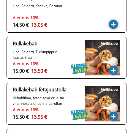
Liha, Salaatti, Kastike, Perunat
Alennus 10%
14.50 €
13.05 €
Rullakebab
Liha, Salaatti, Turkinpippuri,
Juusto, Sipuli
Alennus 10%
15.00 €
13.50 €
Rullakebab fetajuustolla
Kebablihaa, fetaa sekä erilaisia
vihanneksia ohuen leipärullan
sisällä.
Alennus 10%
15.50 €
13.95 €