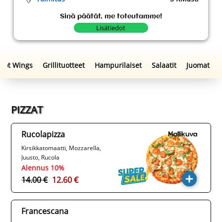
Sinä päätät, me toteutamme!
Lisätiedot
afel
Hot Wings
Grillituotteet
Hampurilaiset
Salaatit
Juo
PIZZAT
Rucolapizza
Kirsikkatomaatti, Mozzarella,
Juusto, Rucola
Alennus 10%
14.00 €
12.60 €
Francescana