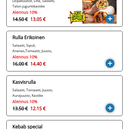
Leipäkuutiot, Liha, Salaatti,
Talon jugurttikastike
Alennus 10%
14.50 €
13.05 €
Rulla Erikoinen
Salaatti, Sipuli,
Ananas,Tomaatti, Juusto,
Turkinpippurit, Kastike paprika
Alennus 10%
majoneesi
16.00 €
14.40 €
Kasvisrulla
Salaatti, Tomaatti, Juusto,
Aurajuusto, Kastike
Alennus 10%
13.50 €
12.15 €
Kebab special