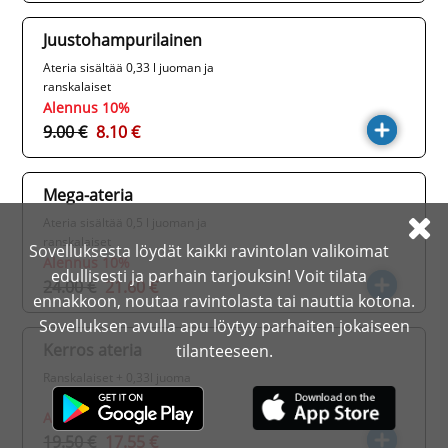
Juustohampurilainen
Ateria sisältää 0,33 l juoman ja
ranskalaiset
Alennus 10%
9.00 €
8.10 €
Mega-ateria
Ateria sisältää 0,5 l juoman ja
ranskalaiset
Sovelluksesta löydät kaikki ravintolan valikoimat
Alennus 10%
edullisesti ja parhain tarjouksin! Voit tilata
24.00 €
21.60 €
ennakkoon, noutaa ravintolasta tai nauttia kotona.
Sovelluksen avulla apu löytyy parhaiten jokaiseen
Kerros ateria
tilanteeseen.
Ranskalaiset + 0,33l juoma
Alennus 10%
19.50 €
17.55 €