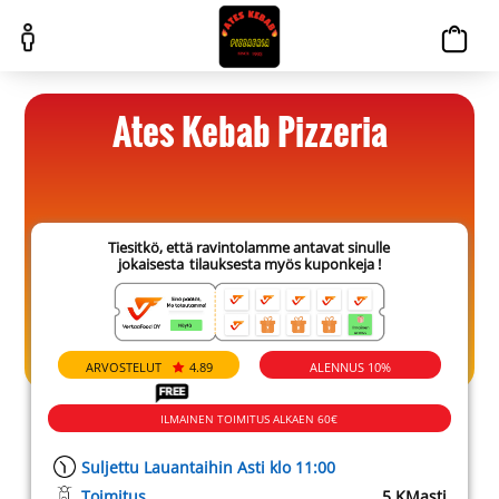
Ates Kebab Pizzeria
Tiesitkö, että ravintolamme antavat sinulle
jokaisesta
tilauksesta myös kuponkeja !
ARVOSTELUT
4.89
ALENNUS 10%
ILMAINEN TOIMITUS ALKAEN 60€
Suljettu Lauantaihin Asti klo 11:00
Toimitus
5 KM
asti