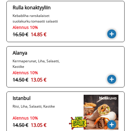
Rulla konaktyyliin
Kebabliha ranskalaiset
suolakurku tomaatti salaatti
sipuli kastike majoneesi
Alennus 10%
16.50 €
14.85 €
Alanya
Kermaperunat, Liha, Salaatti,
Kastike
Alennus 10%
14.50 €
13.05 €
Istanbul
Riisi, Liha, Salaatti, Kastike
Alennus 10%
14.50 €
13.05 €